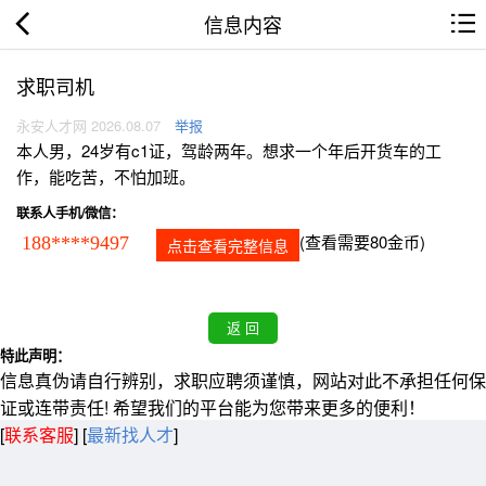
信息内容
求职司机
永安人才网 2026.08.07
举报
本人男，24岁有c1证，驾龄两年。想求一个年后开货车的工
作，能吃苦，不怕加班。
联系人手机/微信：
(查看需要80金币)
188****9497
点击查看完整信息
特此声明：
信息真伪请自行辨别，求职应聘须谨慎，网站对此不承担任何保
证或连带责任! 希望我们的平台能为您带来更多的便利！
[
联系客服
]
[
最新找人才
]